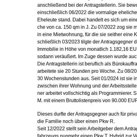
anschließend bei der Antragstellerin. Sie bew
einschließlich 06/2022 die vormalige eheliche
Eheleute stand. Dabei handelt es sich um ein
che von ca. 150 qm in J. Zu 07/2022 zog sie m
in eine Mietwohnung, für die sie seither eine 
schließlich 03/2023 tilgte der Antragsgegner
Immobilie in Höhe von monatlich 1.182,16 EU
sodann veräußert. Im Zuge dessen wurde auc
Die Antragstellerin ist beruflich als Bürokauffr
arbeitete sie 20 Stunden pro Woche. Zu 08/2022
30 Wochenstunden aus. Seit 01/2024 ist sie in 
zwischen ihrer Wohnung und der Arbeitsstelle
ner arbeitet vollschichtig als Programmierer. 
M. mit einem Bruttolistenpreis von 90.000 EU
Dieses durfte der Antragsgegner auch für pri
die Familie noch über einen Pkw R.
Seit 12/2022 stellt sein Arbeitgeber dem Antr
fahrzeugs nunmehr einen Pkw T. Hybrid zur Ve