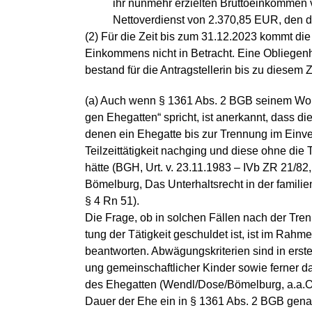
ihr nunmehr erzielten Bruttoeinkommen 
Nettoverdienst von 2.370,85 EUR, den d
(2) Für die Zeit bis zum 31.12.2023 kommt die
Einkommens nicht in Betracht. Eine Obliegenhei
bestand für die Antragstellerin bis zu diesem Z
(a) Auch wenn § 1361 Abs. 2 BGB seinem Wortl
gen Ehegatten“ spricht, ist anerkannt, dass die 
denen ein Ehegatte bis zur Trennung im Einve
Teilzeittätigkeit nachging und diese ohne die 
hätte (BGH, Urt. v. 23.11.1983 – IVb ZR 21/
Bömelburg, Das Unterhaltsrecht in der familien
§ 4 Rn 51).
Die Frage, ob in solchen Fällen nach der Tren
tung der Tätigkeit geschuldet ist, ist im Ra
beantworten. Abwägungskriterien sind in erste
ung gemeinschaftlicher Kinder sowie ferner d
des Ehegatten (Wendl/Dose/Bömelburg, a.a.O.,
Dauer der Ehe ein in § 1361 Abs. 2 BGB genan