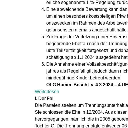
erliche sogenannte 1 %-Regelung zurüc
Eine abweichende Bewertung kann dann
um einen besonders kostspieligen Pkw h
onszwecken im Rahmen des Arbeitsverhäl
ge ansonsten niemals angeschafft hätte.
Zur Frage der Verletzung einer Erwerbso
begehrende Ehefrau nach der Trennung 
übte Teilzeittätigkeit fortgesetzt und da
schäftigung ab 1.1.2024 ausgedehnt hat
Die Annahme einer Vollzeitbeschäftigun
jahres als Regelfall gilt jedoch dann 
minderjährige Kinder betreut werden.
OLG Hamm, Beschl. v. 4.3.2024 – 4 UF
Weiterlesen
I. Der Fall
Die Parteien streiten um Trennungsunterhalt 
Sie schlossen die Ehe in 12/2004. Aus diese
hervorgegangen, nämlich die in 2005 geboren
Tochter C. Die Trennung erfolgte entweder 06