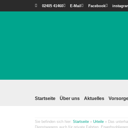
02405 41460
E-Mail
Facebook
instagr
Startseite
Über uns
Aktuelles
Vorsorge
Startseite
»
Urteile
»
Das unterha
Dienstwagens auch für private Fahrten, Erwerbsobliegen