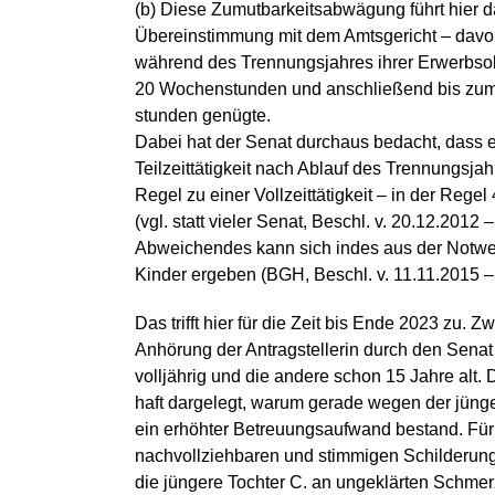
(b) Diese Zumutbarkeitsabwägung führt hier d
Übereinstimmung mit dem Amtsgericht – davon 
während des Trennungsjahres ihrer Erwerbsobl
20 Wochenstunden und anschließend bis zum
stunden genügte.
Dabei hat der Senat durchaus bedacht, dass e
Teilzeittätigkeit nach Ablauf des Trennungsj
Regel zu einer Vollzeittätigkeit – in der Reg
(vgl. statt vieler Senat, Beschl. v. 20.12.201
Abweichendes kann sich indes aus der Notw
Kinder ergeben (BGH, Beschl. v. 11.11.2015 –
Das trifft hier für die Zeit bis Ende 2023 zu. 
Anhörung der Antragstellerin durch den Senat 
volljährig und die andere schon 15 Jahre alt. 
haft dargelegt, warum gerade wegen der jünger
ein erhöhter Betreuungsaufwand bestand. Für 
nachvollziehbaren und stimmigen Schilderung 
die jüngere Tochter C. an ungeklärten Schmerz