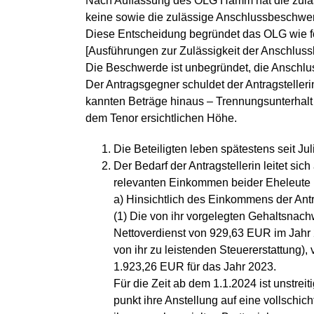
Nach Auffassung des OLG Hamm hat die zulä
keine sowie die zulässige Anschlussbeschwerde
Diese Entscheidung begründet das OLG wie fo
[Ausführungen zur Zulässigkeit der Anschluss
Die Beschwerde ist unbegründet, die Anschlu
Der Antragsgegner schuldet der Antragstelleri
kannten Beträge hinaus – Trennungsunterhalt
dem Tenor ersichtlichen Höhe.
Die Beteiligten leben spätestens seit Jul
Der Bedarf der Antragstellerin leitet si
relevanten Einkommen beider Eheleute i
a) Hinsichtlich des Einkommens der Antrag
(1) Die von ihr vorgelegten Gehaltsnach
Nettoverdienst von 929,63 EUR im Jahr 
von ihr zu leistenden Steuererstattung)
1.923,26 EUR für das Jahr 2023.
Für die Zeit ab dem 1.1.2024 ist unstreit
punkt ihre Anstellung auf eine vollschic