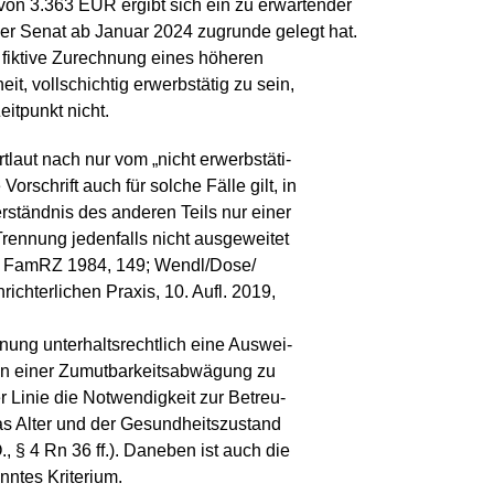
von 3.363 EUR ergibt sich ein zu erwartender
er Senat ab Januar 2024 zugrunde gelegt hat.
 fiktive Zurechnung eines höheren
t, vollschichtig erwerbstätig zu sein,
eitpunkt nicht.
aut nach nur vom „nicht erwerbstäti-
Vorschrift auch für solche Fälle gilt, in
rständnis des anderen Teils nur einer
Trennung jedenfalls nicht ausgeweitet
82, FamRZ 1984, 149; Wendl/Dose/
richterlichen Praxis, 10. Aufl. 2019,
nung unterhaltsrechtlich eine Auswei-
hmen einer Zumutbarkeitsabwägung zu
r Linie die Notwendigkeit zur Betreu-
as Alter und der Gesundheitszustand
 § 4 Rn 36 ff.). Daneben ist auch die
ntes Kriterium.