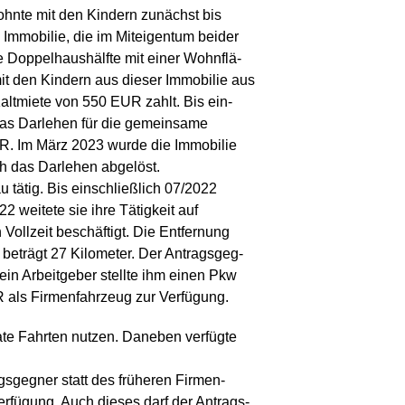
ohnte mit den Kindern zunächst bis
 Immobilie, die im Miteigentum beider
e Doppelhaushälfte mit einer Wohnflä-
it den Kindern aus dieser Immobilie aus
Kaltmiete von 550 EUR zahlt. Bis ein-
 das Darlehen für die gemeinsame
R. Im März 2023 wurde die Immobilie
h das Darlehen abgelöst.
au tätig. Bis einschließlich 07/2022
 weitete sie ihre Tätigkeit auf
Vollzeit beschäftigt. Die Entfernung
 beträgt 27 Kilometer. Der Antragsgeg-
Sein Arbeitgeber stellte ihm einen Pkw
R als Firmenfahrzeug zur Verfügung.
vate Fahrten nutzen. Daneben verfügte
agsgegner statt des früheren Firmen-
rfügung. Auch dieses darf der Antrags-