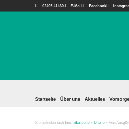
02405 41460
E-Mail
Facebook
instagr
Startseite
Über uns
Aktuelles
Vorsorge
Startseite
»
Urteile
»
VersAusglG