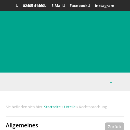
02405 41460
E-Mail
Facebook
instagram
Startseite
»
Urteile
»
Rechtsprechung
Allgemeines
Zurück