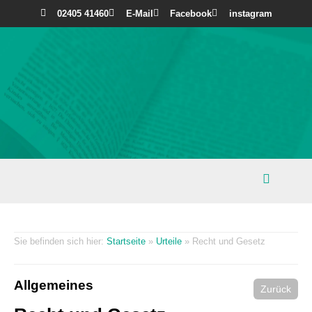
02405 41460
E-Mail
Facebook
instagram
Startseite
»
Urteile
»
Recht und Gesetz
Allgemeines
Zurück