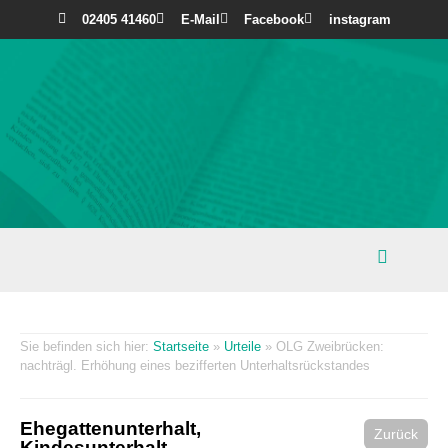
02405 41460
E-Mail
Facebook
instagram
Startseite
»
Urteile
»
OLG Zweibrücken:
nachträgl. Erhöhung eines bezifferten Unterhaltsrückstandes
Ehegattenunterhalt
,
Zurück
Kindesunterhalt