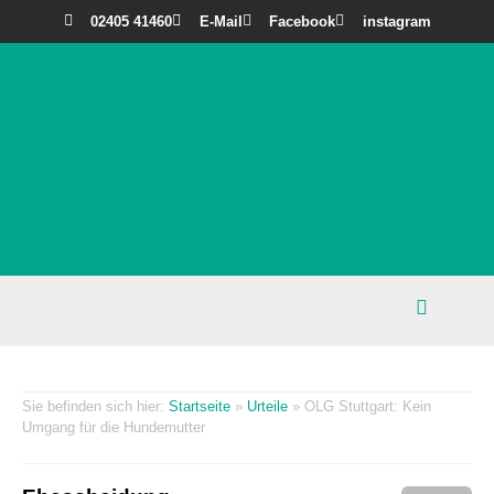
02405 41460
E-Mail
Facebook
instagram
Startseite
»
Urteile
»
OLG Stuttgart: Kein
Umgang für die Hundemutter