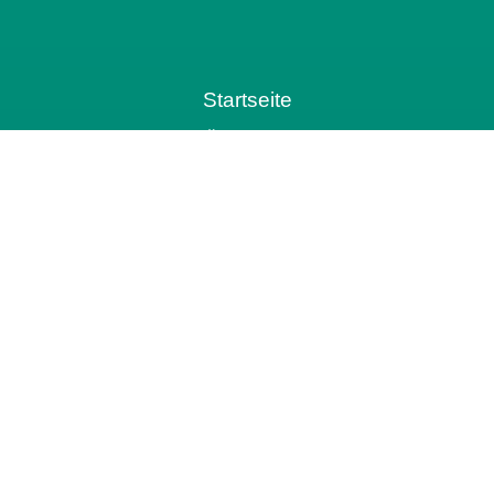
Startseite
Über uns
Aktuelles
Vorsorge- und Erbrechtstage
Urteile
Kontakt