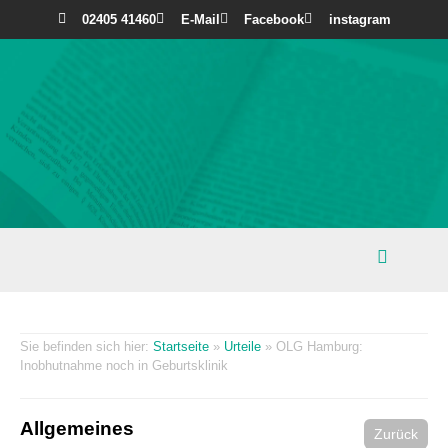
02405 41460
E-Mail
Facebook
instagram
Startseite
»
Urteile
»
OLG Hamburg:
Inobhutnahme noch in Geburtsklinik
Allgemeines
Zurück