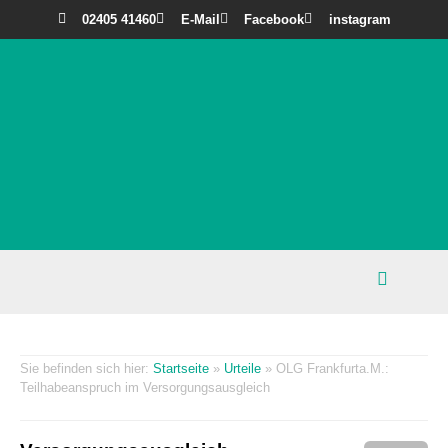
02405 41460
E-Mail
Facebook
instagram
Startseite
»
Urteile
»
OLG Frankfurta.M.:
Teilhabeanspruch im Versorgungsausgleich