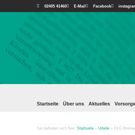
02405 41460
E-Mail
Facebook
instagr
Startseite
Über uns
Aktuelles
Vorsorge
Startseite
»
Urteile
»
OLG Bremen: