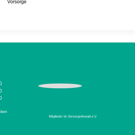
Vorsorge
0
0
0
iten
Mitglieder im VorsorgeAnwalt e.V.