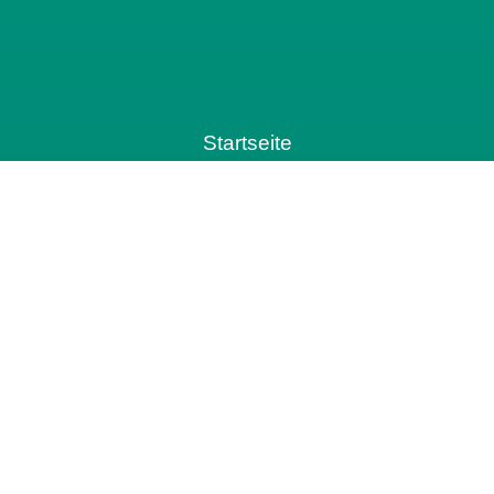
Startseite
Über uns
Aktuelles
Vorsorge- und Erbrechtstage
Urteile
Kontakt