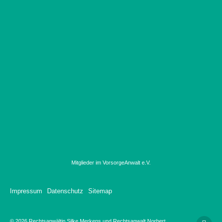
Mitglieder im VorsorgeAnwalt e.V.
Impressum
Datenschutz
Sitemap
© 2026 Rechtsanwältin Silke Merkens und Rechtsanwalt Norbert