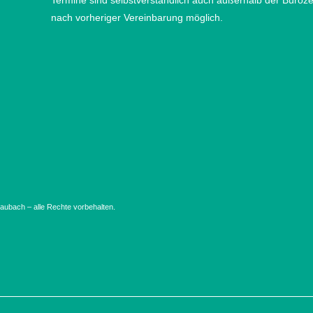
Termine sind selbstverständlich auch außerhalb der Büroze
nach vorheriger Vereinbarung möglich.
ubach – alle Rechte vorbehalten.