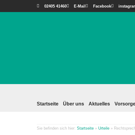
02405 41460
E-Mail
Facebook
instagr
Startseite
Über uns
Aktuelles
Vorsorge
Startseite
»
Urteile
»
Rechtsprec