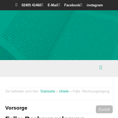
02405 41460
E-Mail
Facebook
instagram
Startseite
»
Urteile
»
Falle: Rechnungslegung
Vorsorge
Zurück