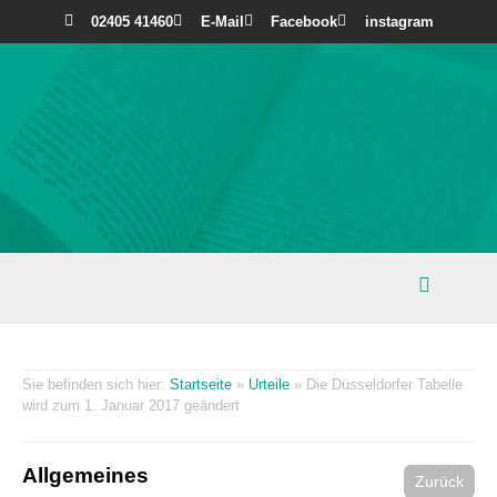
02405 41460
E-Mail
Facebook
instagram
Startseite
»
Urteile
»
Die Düsseldorfer Tabelle
wird zum 1. Januar 2017 geändert
Allgemeines
Zurück