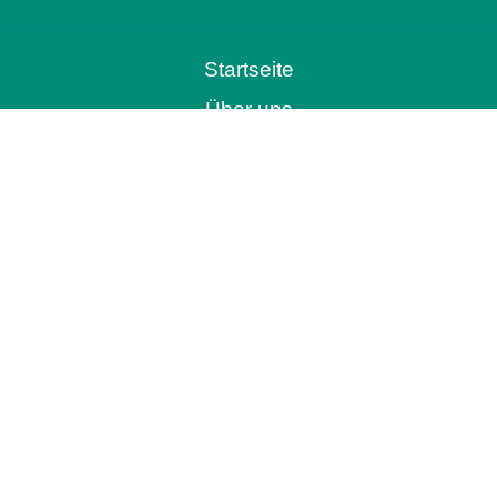
Startseite
Über uns
Aktuelles
Vorsorge- und Erbrechtstage
Urteile
Kontakt