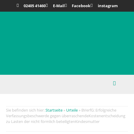
02405 41460
E-Mail
Facebook
instagram
Startseite
»
Urteile
»
BVerfG: Erfolgreiche
Verfassungsbeschwerde gegen überraschendeKostenentscheidung
zu Lasten der nicht förmlich beteiligtenKindesmutter