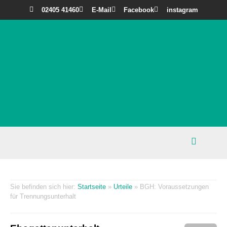
02405 41460
E-Mail
Facebook
instagram
Startseite
»
Urteile
»
BGH: Voraussetzungen
für Trennungsunterhalt