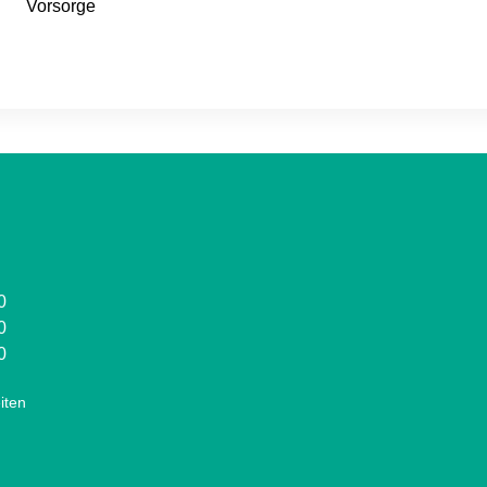
Vorsorge
0
0
0
iten