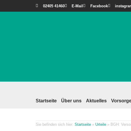
02405 41460
E-Mail
Facebook
instagr
Startseite
Über uns
Aktuelles
Vorsorge
Startseite
»
Urteile
»
BGH: Versor