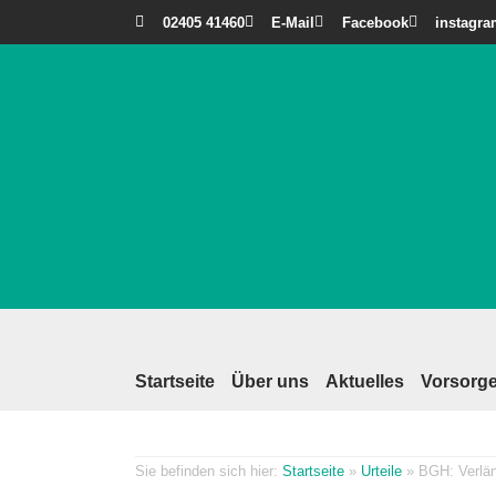
02405 41460
E-Mail
Facebook
instagr
Startseite
Über uns
Aktuelles
Vorsorge
Startseite
»
Urteile
»
BGH: Verlän