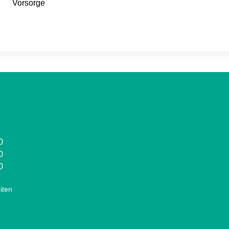
Vorsorge
0
0
0
iten