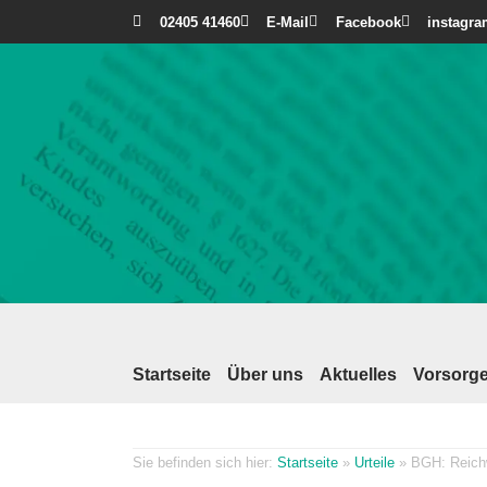
02405 41460
E-Mail
Facebook
instagr
Startseite
Über uns
Aktuelles
Vorsorge
Startseite
»
Urteile
»
BGH: Reich