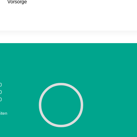
Vorsorge
0
0
0
iten