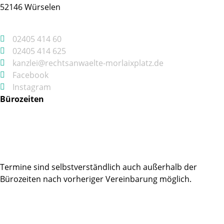
52146 Würselen
02405 414 60
02405 414 625
kanzlei@rechtsanwaelte-morlaixplatz.de
Facebook
Instagram
Bürozeiten
Montag, Dienstag, Donnerstag
09:00 – 13:00
14:00 – 17:00
Mittwoch, Freitag
09:00 – 13:00
Termine sind selbstverständlich auch außerhalb der
Bürozeiten nach vorheriger Vereinbarung möglich.