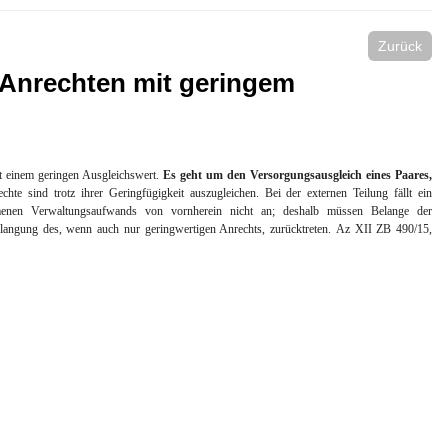
Zurück
 Anrechten mit geringem
t einem geringen Ausgleichswert.
Es geht um den Versorgungsausgleich eines Paares,
chte sind trotz ihrer Geringfügigkeit auszugleichen. Bei der externen Teilung fällt ein
enen Verwaltungsaufwands von vornherein nicht an; deshalb müssen Belange der
rlangung des, wenn auch nur geringwertigen Anrechts, zurücktreten.
Az XII ZB 490/15,