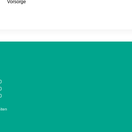
Vorsorge
0
0
0
iten