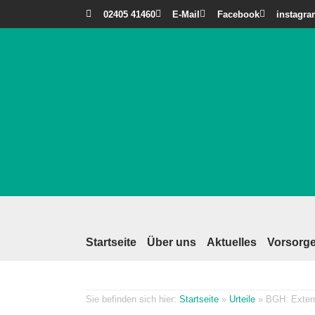
02405 41460
E-Mail
Facebook
instagr
Startseite
Über uns
Aktuelles
Vorsorge
Startseite
»
Urteile
»
BGH: Extern