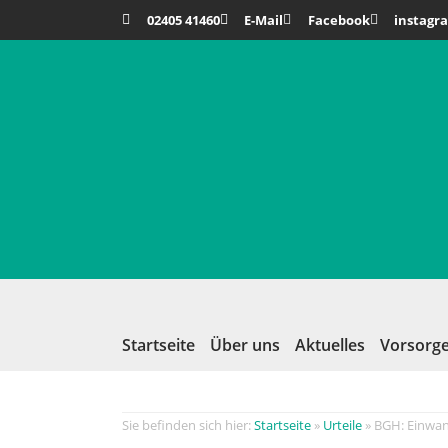
02405 41460
E-Mail
Facebook
instagr
Startseite
Über uns
Aktuelles
Vorsorge
Startseite
»
Urteile
»
BGH: Einwan