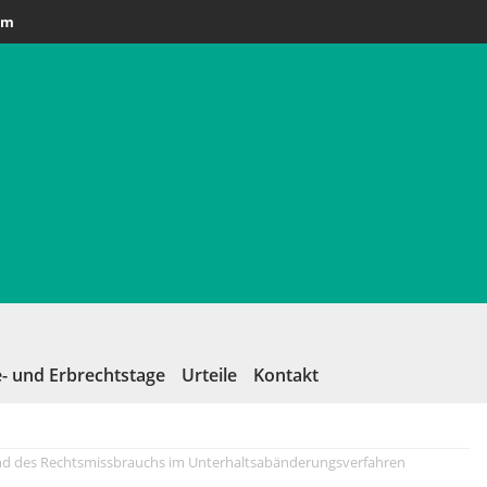
am
- und Erbrechtstage
Urteile
Kontakt
d des Rechtsmissbrauchs im Unterhaltsabänderungsverfahren