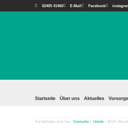
02405 41460
E-Mail
Facebook
instagr
Startseite
Über uns
Aktuelles
Vorsorge
Startseite
»
Urteile
»
BGH: Bevoll