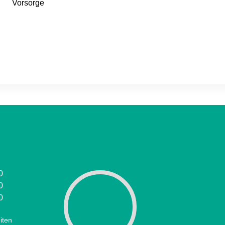
Vorsorge
0
0
0
iten