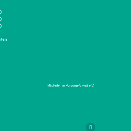
0
0
0
iten
Mitglieder im VorsorgeAnwalt e.V.