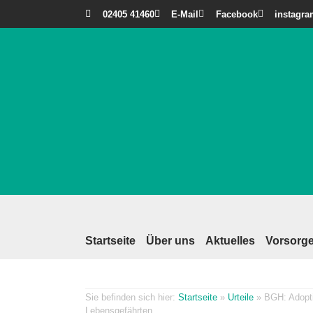
02405 41460
E-Mail
Facebook
instagr
Startseite
Über uns
Aktuelles
Vorsorge
Startseite
»
Urteile
»
BGH: Adoptio
Lebensgefährten