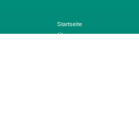
Startseite
Über uns
Aktuelles
Vorsorge- und Erbrechtstage
Urteile
Kontakt